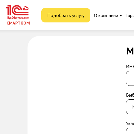
Подобрать услугу
О компании
Тар
СМАРТКОМ
М
ИНН
Выб
Ука