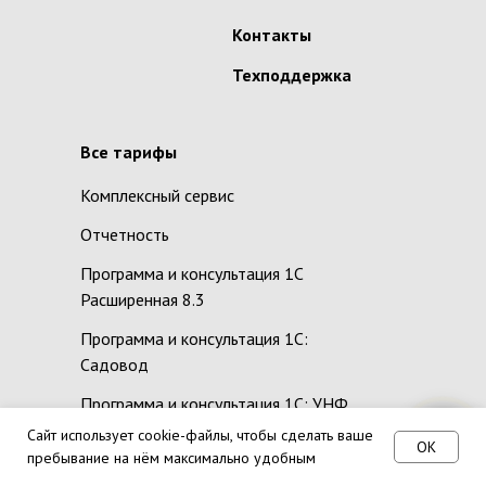
Контакты
Техподдержка
Все тарифы
Комплексный сервис
Отчетность
Программа и консультация 1С
Расширенная 8.3
Программа и консультация 1С:
Садовод
Программа и консультация 1С: УНФ
Сайт использует cookie-файлы, чтобы сделать ваше
Тут наши контакты :)
OK
пребывание на нём максимально удобным
Расчет заработной платы